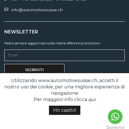
info@automotivesuisse.ch
NEWSLETTER
Resta sempre aggiornato sulle nostre offerte e promozioni
Utilizzando www.automotivesuisse.ch, accetti il
Acconsento al trattamento dei miei dati per le finalitá di cui ai punti
a) e b) dell'
informativa
nostro uso dei cookie, per una migliore esperienza di
navigazione
Per maggiori info clicca
qui
JEEP
©2026 AUTOMOTIVE
Credits:
I-Factory Srl
Ho capito!
SCOPRI
SUISSE
RENEGADE