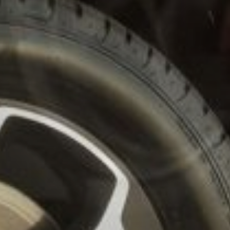
CONSEGNA A DOMICILIO
Non hai tempo di venire a ritirare la vettura? Un nostro incaricato
verrà direttamente a consegnarti la vettura acquistata, senza costi
aggiuntivi
SCOPRI DI PIÙ
AQUISTO DIRETTO
Vuoi vendere la tua vettura? Il nostro personale ti aspetta per
valutare la tua auto ed acquistarla ad un prezzo concordato