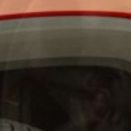
GESTIONE PRATICHE AUTOMOBILISTICHE
Hai poco tempo? Non ti preoccupare, la professionalità del nostro
staff è a tua disposizione per tutto quello che riguarda collaudi,
immatricolazioni, cambio detentore, cessazione targhe e pratiche
automobilistiche in generale.
SCOPRI DI PIÙ